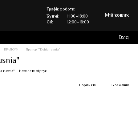
Графік роботи:
Мій кошик
Будні:
11:00–18:00
Сб:
12:00–16:00
Вхід
ПРАПОРИ
Прапор ""Dohla rusnia"
usnia"
a rusnia"
Написати відгук
Порівняти
В бажання