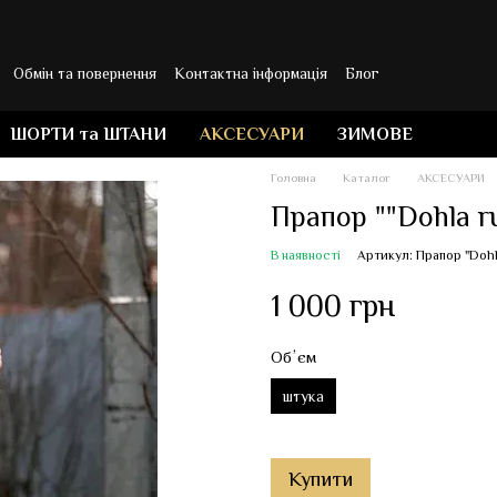
Обмін та повернення
Контактна інформація
Блог
ШОРТИ та ШТАНИ
АКСЕСУАРИ
ЗИМОВЕ
Головна
Каталог
АКСЕСУАРИ
Прапор ""Dohla r
В наявності
Артикул: Прапор "Dohl
1 000 грн
Обʼєм
штука
Купити