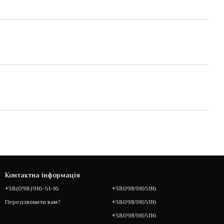
Контактна інформація
+38(098)916-51-16
+380989165116
+380989165116
Передзвонити вам?
+380989165116