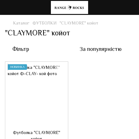
Каталог
ФУТБОЛКИ
"CLAYMORE" койот
"CLAYMORE" койот
Фільтр
За популярністю
НОВИНКА
Футболка "CLAYMORE"
койот