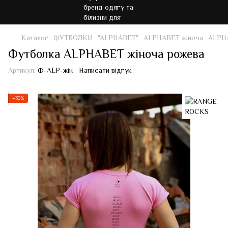
Каталог
ФУТБОЛКИ
"ALPHABET"
ALPHABET жіноча
ALPH
Футболка ALPHABET жіноча рожева
Артикул:
Ф-ALP-жін
Написати відгук
−30%