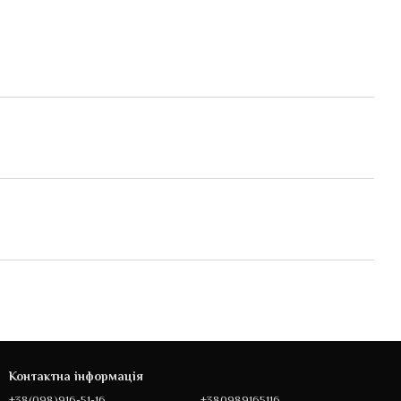
Контактна інформація
+38(098)916-51-16
+380989165116