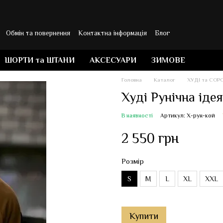
Обмін та повернення
Контактна інформація
Блог
ШОРТИ та ШТАНИ
АКСЕСУАРИ
ЗИМОВЕ
Головна
Каталог
ХУДІ та СОР
Худі Рунічна іде
В наявності
Артикул: Х-рун-кой
2 550 грн
Розмір
S
M
L
XL
XXL
Купити